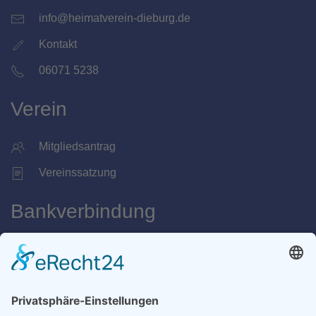
info@heimatverein-dieburg.de
Kontakt
06071 5238
Verein
Mitgliedsantrag
Vereinssatzung
Bankverbindung
Sparkasse Dieburg
IBAN
DE53 5085 2651 0132 1028 72
BIC